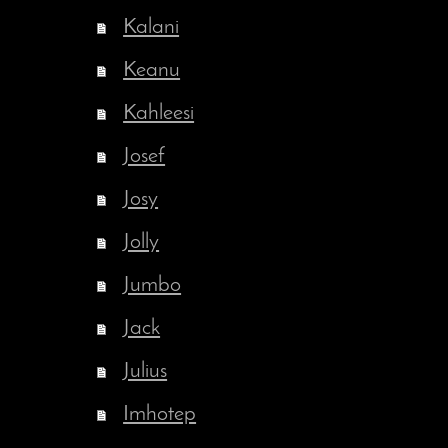
Kalani
Keanu
Kahleesi
Josef
Josy
Jolly
Jumbo
Jack
Julius
Imhotep