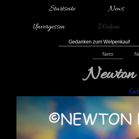
Startseite
News
Unvergessen
Welpen
Gedanken zum Welpenkauf
Nero
N
Newton 
Geb