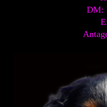
DM: 
E
Antage