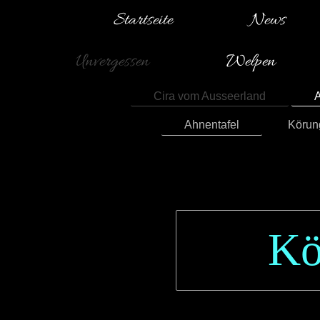
Startseite
News
Unvergessen
Welpen
Cira vom Ausseerland
A
Ahnentafel
Körun
Kö