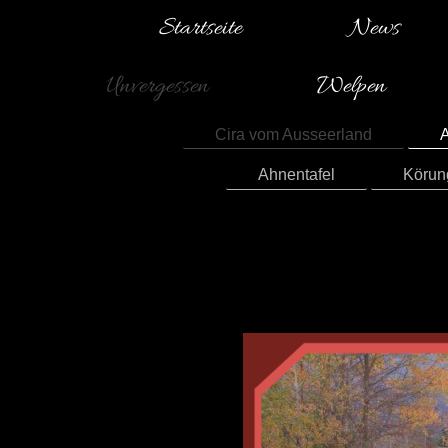
Startseite
News
Unvergessen
Welpen
Cira vom Ausseerland
A
Ahnentafel
Körun